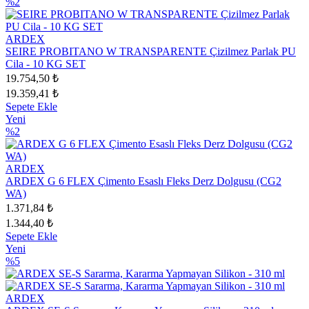
%2
ARDEX
SEIRE PROBITANO W TRANSPARENTE Çizilmez Parlak PU
Cila - 10 KG SET
19.754,50 ₺
19.359,41 ₺
Sepete Ekle
Yeni
%2
ARDEX
ARDEX G 6 FLEX Çimento Esaslı Fleks Derz Dolgusu (CG2
WA)
1.371,84 ₺
1.344,40 ₺
Sepete Ekle
Yeni
%5
ARDEX