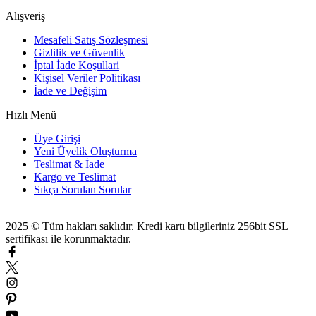
Alışveriş
Mesafeli Satış Sözleşmesi
Gizlilik ve Güvenlik
İptal İade Koşullari
Kişisel Veriler Politikası
İade ve Değişim
Hızlı Menü
Üye Girişi
Yeni Üyelik Oluşturma
Teslimat & İade
Kargo ve Teslimat
Sıkça Sorulan Sorular
2025 © Tüm hakları saklıdır. Kredi kartı bilgileriniz 256bit SSL
sertifikası ile korunmaktadır.