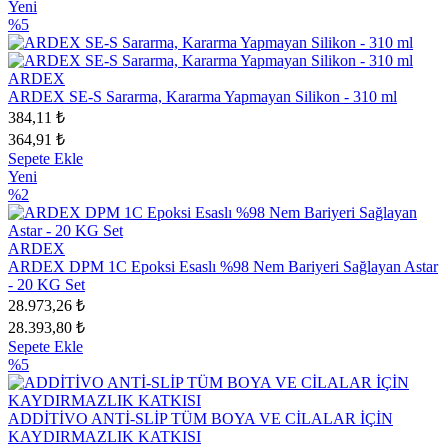
Yeni
%5
ARDEX
ARDEX SE-S Sararma, Kararma Yapmayan Silikon - 310 ml
384,11 ₺
364,91 ₺
Sepete Ekle
Yeni
%2
ARDEX
ARDEX DPM 1C Epoksi Esaslı %98 Nem Bariyeri Sağlayan Astar
- 20 KG Set
28.973,26 ₺
28.393,80 ₺
Sepete Ekle
%5
ADDİTİVO ANTİ-SLİP TÜM BOYA VE CİLALAR İÇİN
KAYDIRMAZLIK KATKISI