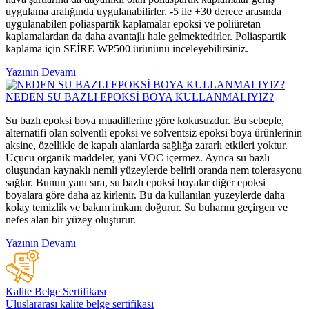
uygulama aralığında uygulanabilirler. -5 ile +30 derece arasında
uygulanabilen poliaspartik kaplamalar epoksi ve poliüretan
kaplamalardan da daha avantajlı hale gelmektedirler. Poliaspartik
kaplama için SEİRE WP500 ürününü inceleyebilirsiniz.
Yazının Devamı
NEDEN SU BAZLI EPOKSİ BOYA KULLANMALIYIZ?
Su bazlı epoksi boya muadillerine göre kokusuzdur. Bu sebeple,
alternatifi olan solventli epoksi ve solventsiz epoksi boya ürünlerinin
aksine, özellikle de kapalı alanlarda sağlığa zararlı etkileri yoktur.
Uçucu organik maddeler, yani VOC içermez. Ayrıca su bazlı
oluşundan kaynaklı nemli yüzeylerde belirli oranda nem tolerasyonu
sağlar. Bunun yanı sıra, su bazlı epoksi boyalar diğer epoksi
boyalara göre daha az kirlenir. Bu da kullanılan yüzeylerde daha
kolay temizlik ve bakım imkanı doğurur. Su buharını geçirgen ve
nefes alan bir yüzey oluşturur.
Yazının Devamı
Kalite Belge Sertifikası
Uluslararası kalite belge sertifikası