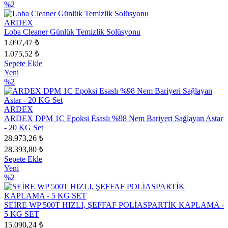
%2
ARDEX
Loba Cleaner Günlük Temizlik Solüsyonu
1.097,47 ₺
1.075,52 ₺
Sepete Ekle
Yeni
%2
ARDEX
ARDEX DPM 1C Epoksi Esaslı %98 Nem Bariyeri Sağlayan Astar
- 20 KG Set
28.973,26 ₺
28.393,80 ₺
Sepete Ekle
Yeni
%2
SEİRE WP 500T HIZLI, ŞEFFAF POLİASPARTİK KAPLAMA -
5 KG SET
15.090,24 ₺