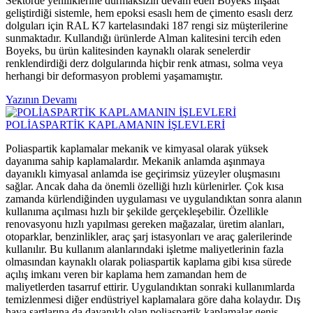
Sektörde yeniliklerine durmaksızın devam eden Boyeks İnşaat
geliştirdiği sistemle, hem epoksi esaslı hem de çimento esaslı derz
dolguları için RAL K7 kartelasındaki 187 rengi siz müşterilerine
sunmaktadır. Kullandığı ürünlerde Alman kalitesini tercih eden
Boyeks, bu ürün kalitesinden kaynaklı olarak senelerdir
renklendirdiği derz dolgularında hiçbir renk atması, solma veya
herhangi bir deformasyon problemi yaşamamıştır.
Yazının Devamı
POLİASPARTİK KAPLAMANIN İŞLEVLERİ
Poliaspartik kaplamalar mekanik ve kimyasal olarak yüksek
dayanıma sahip kaplamalardır. Mekanik anlamda aşınmaya
dayanıklı kimyasal anlamda ise geçirimsiz yüzeyler oluşmasını
sağlar. Ancak daha da önemli özelliği hızlı kürlenirler. Çok kısa
zamanda kürlendiğinden uygulaması ve uygulandıktan sonra alanın
kullanıma açılması hızlı bir şekilde gerçekleşebilir. Özellikle
renovasyonu hızlı yapılması gereken mağazalar, üretim alanları,
otoparklar, benzinlikler, araç şarj istasyonları ve araç galerilerinde
kullanılır. Bu kullanım alanlarındaki işletme maliyetlerinin fazla
olmasından kaynaklı olarak poliaspartik kaplama gibi kısa sürede
açılış imkanı veren bir kaplama hem zamandan hem de
maliyetlerden tasarruf ettirir. Uygulandıktan sonraki kullanımlarda
temizlenmesi diğer endüstriyel kaplamalara göre daha kolaydır. Dış
hava şartlarına da dayanıklı olan poliaspartik kaplamalar geniş