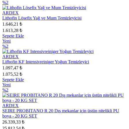
%2
ARDEX
Lithofin Lösefix Yağ ve Mum Temizleyicisi
1.646,21 ₺
1.613,28 ₺
Sepete Ekle
Yeni
%2
ARDEX
Lifhofin KF Intensivreiniger Yoğun Temizleyici
1.097,47 ₺
1.075,52 ₺
Sepete Ekle
Yeni
%2
ARDEX
SEIRE PROBITANO R 20 Dış mekanlar için üstün nitelikli PU
boya - 20 KG SET
26.339,33 ₺
25.812,54 ₺