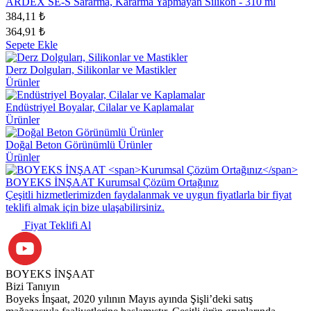
ARDEX SE-S Sararma, Kararma Yapmayan Silikon - 310 ml
384,11 ₺
364,91 ₺
Sepete Ekle
Derz Dolguları, Silikonlar ve Mastikler
Ürünler
Endüstriyel Boyalar, Cilalar ve Kaplamalar
Ürünler
Doğal Beton Görünümlü Ürünler
Ürünler
BOYEKS İNŞAAT
Kurumsal Çözüm Ortağınız
Çeşitli hizmetlerimizden faydalanmak ve uygun fiyatlarla bir fiyat
teklifi almak için bize ulaşabilirsiniz.
Fiyat Teklifi Al
BOYEKS İNŞAAT
Bizi Tanıyın
Boyeks İnşaat, 2020 yılının Mayıs ayında Şişli’deki satış