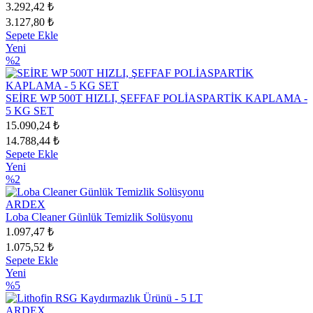
3.292,42 ₺
3.127,80 ₺
Sepete Ekle
Yeni
%2
SEİRE WP 500T HIZLI, ŞEFFAF POLİASPARTİK KAPLAMA -
5 KG SET
15.090,24 ₺
14.788,44 ₺
Sepete Ekle
Yeni
%2
ARDEX
Loba Cleaner Günlük Temizlik Solüsyonu
1.097,47 ₺
1.075,52 ₺
Sepete Ekle
Yeni
%5
ARDEX