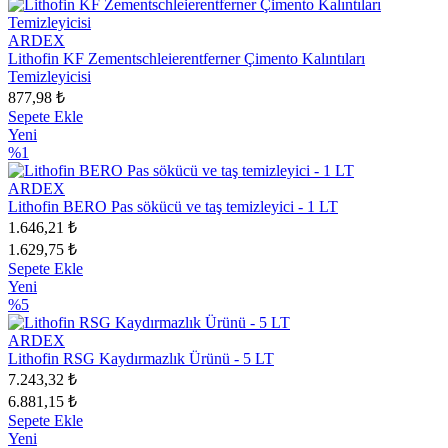
ARDEX
Lithofin KF Zementschleierentferner Çimento Kalıntıları
Temizleyicisi
877,98 ₺
Sepete Ekle
Yeni
%1
ARDEX
Lithofin BERO Pas sökücü ve taş temizleyici - 1 LT
1.646,21 ₺
1.629,75 ₺
Sepete Ekle
Yeni
%5
ARDEX
Lithofin RSG Kaydırmazlık Ürünü - 5 LT
7.243,32 ₺
6.881,15 ₺
Sepete Ekle
Yeni