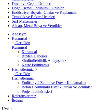
Duvar ve Cephe Ürünleri
Doğal Beton Görünümlü Ürünler
Endüstriyel Boyalar Cilalar ve Kaplamalar
Temizlik ve Bakım Ürünleri
Sarf Malzemeler
Ahşap, Metal Boya ve Vernikler
Anasayfa
Kurumsal
Geri Dön
Kurumsal
Kurumsal
Bizden Haberler
Sürdürülebilirlik Anlayışımız
Kalite Politikamız
Hizmetlerimiz
Geri Dön
Hizmetlerimiz
Endüstriyel Zemin ve Duvar Kaplamaları
Beton Görünümlü Estetik Duvar ve Zeminler
Proje Taahhüt İşleri
Referanslarımız
İletişim
Üyelik