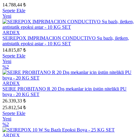
14.788,44 ₺
Sepete Ekle
Yeni
ARDEX
SEIREPOX IMPRIMACION CONDUCTIVO Su bazlı, iletken,
antistatik epoksi astar - 10 KG SET
14.815,87 ₺
Sepete Ekle
Yeni
%2
ARDEX
SEIRE PROBITANO R 20 Dış mekanlar için üstün nitelikli PU
boya - 20 KG SET
26.339,33 ₺
25.812,54 ₺
Sepete Ekle
Yeni
%2
ARDEX