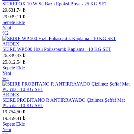
SEIREPOX 10 W Su Bazlı Epoksi Boya - 25 KG SET
29.631,74 ₺
29.039,11 ₺
Sepete Ekle
Yeni
%2
ARDEX
SEIRE WP 500 Hızlı Poliaspartik Kaplama - 10 KG SET
26.339,33 ₺
25.812,54 ₺
Sepete Ekle
Yeni
%2
ARDEX
SEIRE PROBITANO R ANTIRRAYADO Çizilmez Şeffaf Mat
PU cila - 10 KG SET
19.754,50 ₺
19.359,41 ₺
Sepete Ekle
Yeni