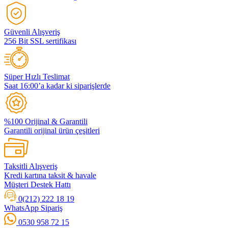
Güvenli Alışveriş
256 Bit SSL sertifikası
Süper Hızlı Teslimat
Saat 16:00’a kadar ki siparişlerde
%100 Orijinal & Garantili
Garantili orijinal ürün çeşitleri
Taksitli Alışveriş
Kredi kartına taksit & havale
Müşteri Destek Hattı
0(212) 222 18 19
WhatsApp Sipariş
0530 958 72 15