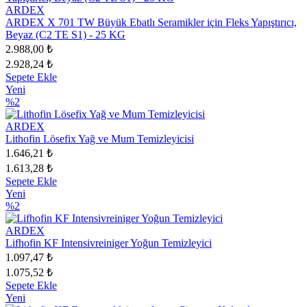
ARDEX
ARDEX X 701 TW Büyük Ebatlı Seramikler için Fleks Yapıştırıcı,
Beyaz (C2 TE S1) - 25 KG
2.988,00 ₺
2.928,24 ₺
Sepete Ekle
Yeni
%2
ARDEX
Lithofin Lösefix Yağ ve Mum Temizleyicisi
1.646,21 ₺
1.613,28 ₺
Sepete Ekle
Yeni
%2
ARDEX
Lifhofin KF Intensivreiniger Yoğun Temizleyici
1.097,47 ₺
1.075,52 ₺
Sepete Ekle
Yeni