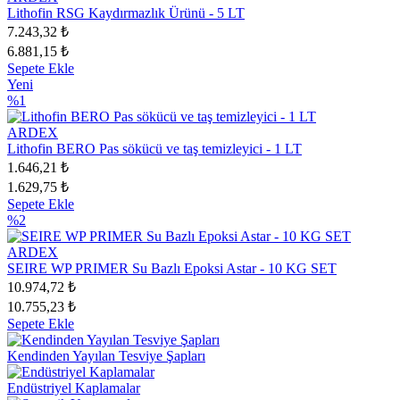
Lithofin RSG Kaydırmazlık Ürünü - 5 LT
7.243,32 ₺
6.881,15 ₺
Sepete Ekle
Yeni
%1
ARDEX
Lithofin BERO Pas sökücü ve taş temizleyici - 1 LT
1.646,21 ₺
1.629,75 ₺
Sepete Ekle
%2
ARDEX
SEIRE WP PRIMER Su Bazlı Epoksi Astar - 10 KG SET
10.974,72 ₺
10.755,23 ₺
Sepete Ekle
Kendinden Yayılan Tesviye Şapları
Endüstriyel Kaplamalar