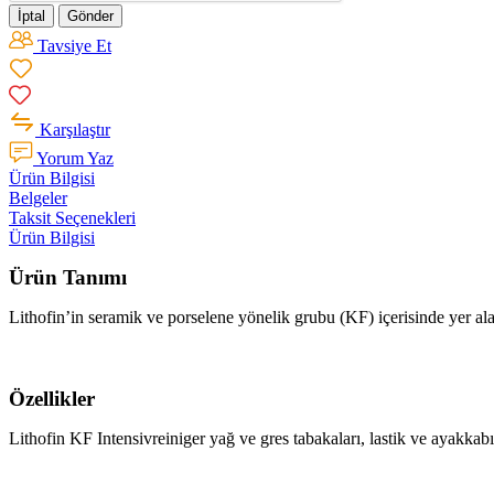
İptal
Gönder
Tavsiye Et
Karşılaştır
Yorum Yaz
Ürün Bilgisi
Belgeler
Taksit Seçenekleri
Ürün Bilgisi
Ürün Tanımı
Lithofin’in seramik ve porselene yönelik grubu (KF) içerisinde yer ala
Özellikler
Lithofin KF Intensivreiniger yağ ve gres tabakaları, lastik ve ayakkabı