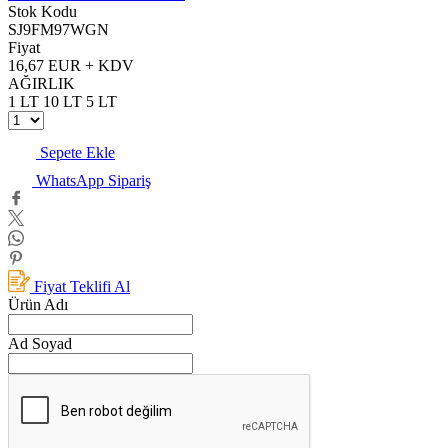
Stok Kodu
SJ9FM97WGN
Fiyat
16,67 EUR + KDV
AĞIRLIK
1 LT
10 LT
5 LT
Sepete Ekle
WhatsApp Sipariş
Fiyat Teklifi Al
Ürün Adı
Ad Soyad