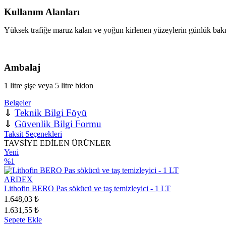
Kullanım Alanları
Yüksek trafiğe maruz kalan ve yoğun kirlenen yüzeylerin günlük bakım 
Ambalaj
1 litre şişe veya 5 litre bidon
Belgeler
⇓
Teknik Bilgi Föyü
⇓
Güvenlik Bilgi Formu
Taksit Seçenekleri
TAVSİYE EDİLEN ÜRÜNLER
Yeni
%1
ARDEX
Lithofin BERO Pas sökücü ve taş temizleyici - 1 LT
1.648,03 ₺
1.631,55 ₺
Sepete Ekle