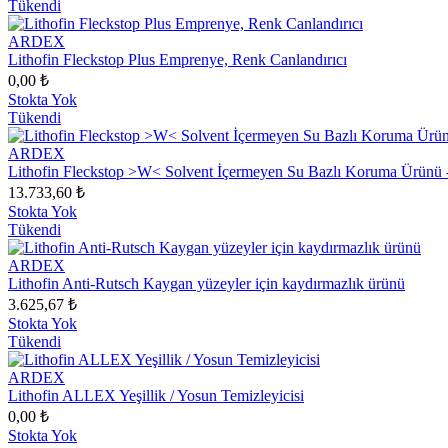
Tükendi
ARDEX
Lithofin Fleckstop Plus Emprenye, Renk Canlandırıcı
0,00 ₺
Stokta Yok
Tükendi
ARDEX
Lithofin Fleckstop >W< Solvent İçermeyen Su Bazlı Koruma Ürünü 
13.733,60 ₺
Stokta Yok
Tükendi
ARDEX
Lithofin Anti-Rutsch Kaygan yüzeyler için kaydırmazlık ürünü
3.625,67 ₺
Stokta Yok
Tükendi
ARDEX
Lithofin ALLEX Yeşillik / Yosun Temizleyicisi
0,00 ₺
Stokta Yok