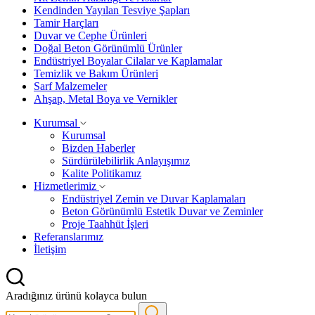
Kendinden Yayılan Tesviye Şapları
Tamir Harçları
Duvar ve Cephe Ürünleri
Doğal Beton Görünümlü Ürünler
Endüstriyel Boyalar Cilalar ve Kaplamalar
Temizlik ve Bakım Ürünleri
Sarf Malzemeler
Ahşap, Metal Boya ve Vernikler
Kurumsal
Kurumsal
Bizden Haberler
Sürdürülebilirlik Anlayışımız
Kalite Politikamız
Hizmetlerimiz
Endüstriyel Zemin ve Duvar Kaplamaları
Beton Görünümlü Estetik Duvar ve Zeminler
Proje Taahhüt İşleri
Referanslarımız
İletişim
Aradığınız ürünü kolayca bulun