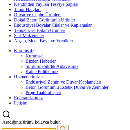
Kendinden Yayılan Tesviye Şapları
Tamir Harçları
Duvar ve Cephe Ürünleri
Doğal Beton Görünümlü Ürünler
Endüstriyel Boyalar Cilalar ve Kaplamalar
Temizlik ve Bakım Ürünleri
Sarf Malzemeler
Ahşap, Metal Boya ve Vernikler
Kurumsal
Kurumsal
Bizden Haberler
Sürdürülebilirlik Anlayışımız
Kalite Politikamız
Hizmetlerimiz
Endüstriyel Zemin ve Duvar Kaplamaları
Beton Görünümlü Estetik Duvar ve Zeminler
Proje Taahhüt İşleri
Referanslarımız
İletişim
Aradığınız ürünü kolayca bulun