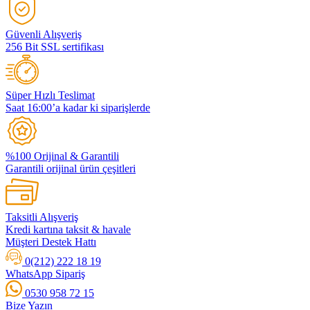
Güvenli Alışveriş
256 Bit SSL sertifikası
Süper Hızlı Teslimat
Saat 16:00’a kadar ki siparişlerde
%100 Orijinal & Garantili
Garantili orijinal ürün çeşitleri
Taksitli Alışveriş
Kredi kartına taksit & havale
Müşteri Destek Hattı
0(212) 222 18 19
WhatsApp Sipariş
0530 958 72 15
Bize Yazın