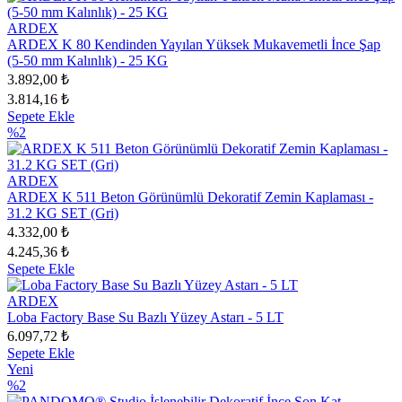
ARDEX
ARDEX K 80 Kendinden Yayılan Yüksek Mukavemetli İnce Şap
(5-50 mm Kalınlık) - 25 KG
3.892,00 ₺
3.814,16 ₺
Sepete Ekle
%2
ARDEX
ARDEX K 511 Beton Görünümlü Dekoratif Zemin Kaplaması -
31.2 KG SET (Gri)
4.332,00 ₺
4.245,36 ₺
Sepete Ekle
ARDEX
Loba Factory Base Su Bazlı Yüzey Astarı - 5 LT
6.097,72 ₺
Sepete Ekle
Yeni
%2