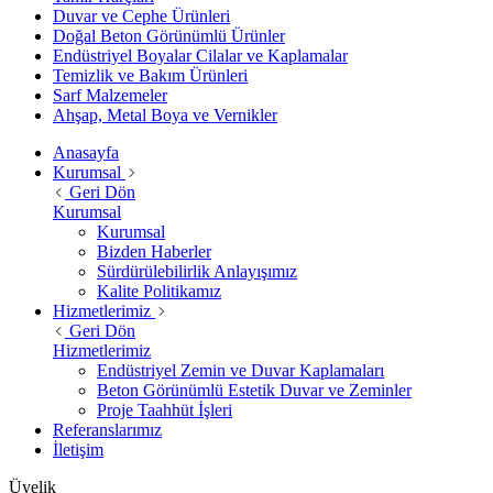
Duvar ve Cephe Ürünleri
Doğal Beton Görünümlü Ürünler
Endüstriyel Boyalar Cilalar ve Kaplamalar
Temizlik ve Bakım Ürünleri
Sarf Malzemeler
Ahşap, Metal Boya ve Vernikler
Anasayfa
Kurumsal
Geri Dön
Kurumsal
Kurumsal
Bizden Haberler
Sürdürülebilirlik Anlayışımız
Kalite Politikamız
Hizmetlerimiz
Geri Dön
Hizmetlerimiz
Endüstriyel Zemin ve Duvar Kaplamaları
Beton Görünümlü Estetik Duvar ve Zeminler
Proje Taahhüt İşleri
Referanslarımız
İletişim
Üyelik