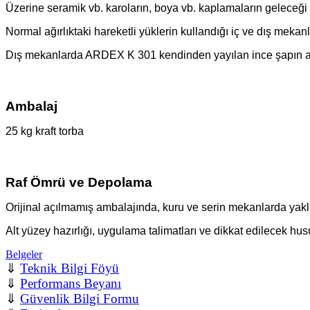
Üzerine seramik vb. karoların, boya vb. kaplamaların geleceğ
Normal ağırlıktaki hareketli yüklerin kullandığı iç ve dış meka
Dış mekanlarda ARDEX K 301 kendinden yayılan ince şapın altı
Ambalaj
25 kg kraft torba
Raf Ömrü ve Depolama
Orijinal açılmamış ambalajında, kuru ve serin mekanlarda yakla
Alt yüzey hazırlığı, uygulama talimatları ve dikkat edilecek husu
Belgeler
⇓
Teknik Bilgi Föyü
⇓
Performans Beyanı
⇓
Güvenlik Bilgi Formu