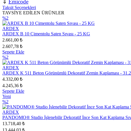
⇓
Emicode
Taksit Seçenekleri
TAVSİYE EDİLEN ÜRÜNLER
%2
ARDEX
ARDEX B 10 Çimentolu Saten Sıvası - 25 KG
2.661,00 ₺
2.607,78 ₺
Sepete Ekle
%2
ARDEX
ARDEX K 511 Beton Görünümlü Dekoratif Zemin Kaplaması - 31.
4.332,00 ₺
4.245,36 ₺
Sepete Ekle
Yeni
%2
ARDEX
PANDOMO® Studio İşlenebilir Dekoratif İnce Son Kat Kaplama Sıv
13.718,40 ₺
13.444,03 ₺