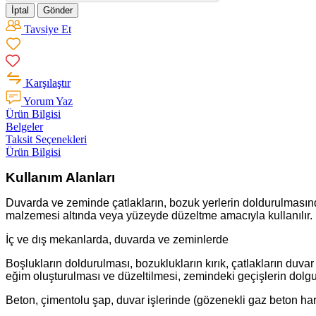
İptal
Gönder
Tavsiye Et
Karşılaştır
Yorum Yaz
Ürün Bilgisi
Belgeler
Taksit Seçenekleri
Ürün Bilgisi
Kullanım Alanları
Duvarda ve zeminde çatlakların, bozuk yerlerin doldurulmasınd
malzemesi altında veya yüzeyde düzeltme amacıyla kullanılır.
İç ve dış mekanlarda, duvarda ve zeminlerde
Boşlukların doldurulması, bozuklukların kırık, çatlakların duv
eğim oluşturulması ve düzeltilmesi, zemindeki geçişlerin dolgu
Beton, çimentolu şap, duvar işlerinde (gözenekli gaz beton har