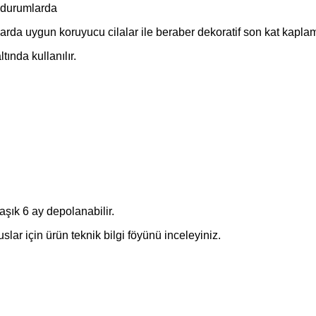
i durumlarda
nlarda uygun koruyucu cilalar ile beraber dekoratif son kat kapl
nda kullanılır.
şık 6 ay depolanabilir.
slar için ürün teknik bilgi föyünü inceleyiniz.