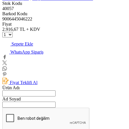
Stok Kodu
40057
Barkod Kodu
9006445046222
Fiyat
2.916,67 TL + KDV
Sepete Ekle
WhatsApp Sipariş
Fiyat Teklifi Al
Ürün Adı
Ad Soyad