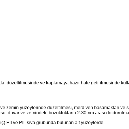
a, düzeltilmesinde ve kaplamaya hazır hale getirilmesinde kull
ar ve zemin yüzeylerinde düzeltilmesi, merdiven basamakları ve s
su, duvar ve zemindeki bozuklukların 2-30mm arası doldurulması v
iç) PII ve PIII sıva grubunda bulunan alt yüzeylerde