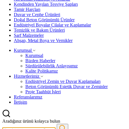
Kendinden Yayılan Tesviye Şapları
Tamir Harçları
Duvar ve Cephe Ürünleri
Doğal Beton Görünümlü Ürünler
Endüstriyel Boyalar Cilalar ve Kaplamalar
Temizlik ve Bakım Ürünleri
Sarf Malzemeler
Ahşap, Metal Boya ve Vernikler
Kurumsal
Kurumsal
Bizden Haberler
Sürdürülebilirlik Anlayışımız
Kalite Politikamız
Hizmetlerimiz
Endüstriyel Zemin ve Duvar Kaplamaları
Beton Görünümlü Estetik Duvar ve Zeminler
Proje Taahhüt İşleri
Referanslarımız
İletişim
Aradığınız ürünü kolayca bulun