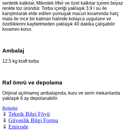
sentetik katkılar, Mikrotek lifler ve özel katkılar içeren beyaz
renkte toz üründür. Torba içeriği yaklaşık 3.9 l su ile
karıştırılarak elde edilen yumuşak macun kıvamında harç
mala ile ince bir katman halinde kolayca uygulanır ve
özelliklerini kaybetmeden yaklaşık 40 dakika çalışabilir
kıvamını korur.
Ambalaj
12.5 kg kraft torba
Raf ömrü ve depolama
Orijinal açılmamış ambalajında, kuru ve serin mekanlarda
yaklaşık 6 ay depolanabilir.
Belgeler
⇓
Teknik Bilgi Föyü
⇓
Güvenlik Bilgi Formu
⇓
Emicode