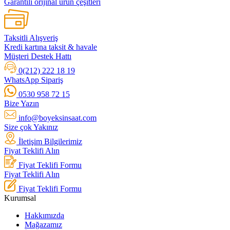
Garantili orijinal ürün çeşitleri
Taksitli Alışveriş
Kredi kartına taksit & havale
Müşteri Destek Hattı
0(212) 222 18 19
WhatsApp Sipariş
0530 958 72 15
Bize Yazın
info@boyeksinsaat.com
Size çok Yakınız
İletişim Bilgilerimiz
Fiyat Teklifi Alın
Fiyat Teklifi Formu
Fiyat Teklifi Alın
Fiyat Teklifi Formu
Kurumsal
Hakkımızda
Mağazamız