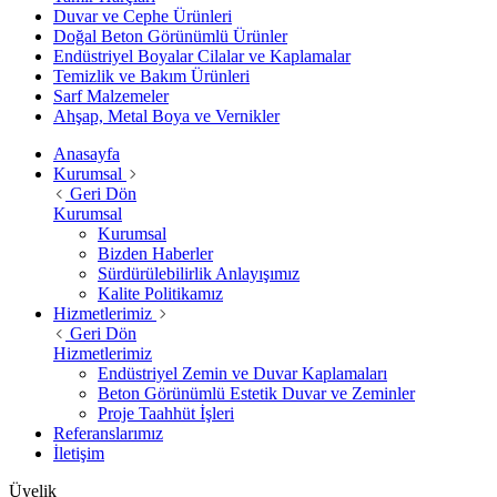
Duvar ve Cephe Ürünleri
Doğal Beton Görünümlü Ürünler
Endüstriyel Boyalar Cilalar ve Kaplamalar
Temizlik ve Bakım Ürünleri
Sarf Malzemeler
Ahşap, Metal Boya ve Vernikler
Anasayfa
Kurumsal
Geri Dön
Kurumsal
Kurumsal
Bizden Haberler
Sürdürülebilirlik Anlayışımız
Kalite Politikamız
Hizmetlerimiz
Geri Dön
Hizmetlerimiz
Endüstriyel Zemin ve Duvar Kaplamaları
Beton Görünümlü Estetik Duvar ve Zeminler
Proje Taahhüt İşleri
Referanslarımız
İletişim
Üyelik