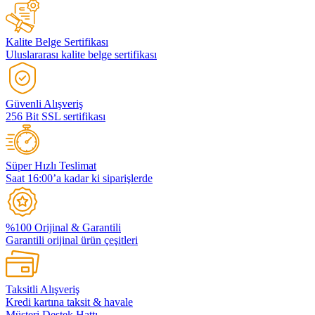
Kalite Belge Sertifikası
Uluslararası kalite belge sertifikası
Güvenli Alışveriş
256 Bit SSL sertifikası
Süper Hızlı Teslimat
Saat 16:00’a kadar ki siparişlerde
%100 Orijinal & Garantili
Garantili orijinal ürün çeşitleri
Taksitli Alışveriş
Kredi kartına taksit & havale
Müşteri Destek Hattı