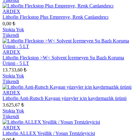
Tükendi
ARDEX
Lithofin Fleckstop Plus Emprenye, Renk Canlandırıcı
0,00 ₺
Stokta Yok
Tükendi
ARDEX
Lithofin Fleckstop >W< Solvent İçermeyen Su Bazlı Koruma
Ürünü - 5 LT
13.733,60 ₺
Stokta Yok
Tükendi
ARDEX
Lithofin Anti-Rutsch Kaygan yüzeyler için kaydırmazlık ürünü
3.625,67 ₺
Stokta Yok
Tükendi
ARDEX
Lithofin ALLEX Yeşillik / Yosun Temizleyicisi
0,00 ₺