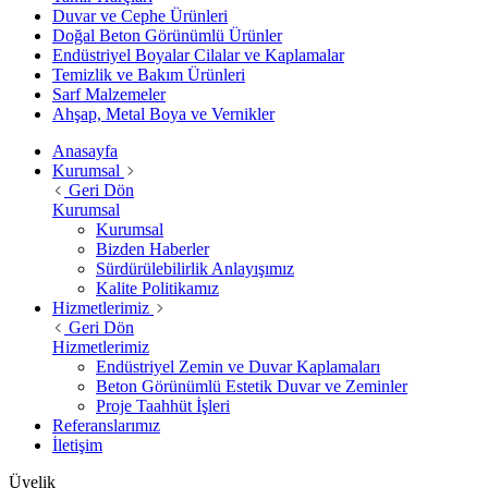
Duvar ve Cephe Ürünleri
Doğal Beton Görünümlü Ürünler
Endüstriyel Boyalar Cilalar ve Kaplamalar
Temizlik ve Bakım Ürünleri
Sarf Malzemeler
Ahşap, Metal Boya ve Vernikler
Anasayfa
Kurumsal
Geri Dön
Kurumsal
Kurumsal
Bizden Haberler
Sürdürülebilirlik Anlayışımız
Kalite Politikamız
Hizmetlerimiz
Geri Dön
Hizmetlerimiz
Endüstriyel Zemin ve Duvar Kaplamaları
Beton Görünümlü Estetik Duvar ve Zeminler
Proje Taahhüt İşleri
Referanslarımız
İletişim
Üyelik