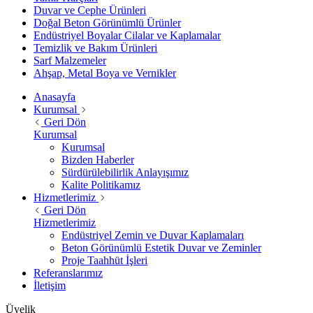
Duvar ve Cephe Ürünleri
Doğal Beton Görünümlü Ürünler
Endüstriyel Boyalar Cilalar ve Kaplamalar
Temizlik ve Bakım Ürünleri
Sarf Malzemeler
Ahşap, Metal Boya ve Vernikler
Anasayfa
Kurumsal
Geri Dön
Kurumsal
Kurumsal
Bizden Haberler
Sürdürülebilirlik Anlayışımız
Kalite Politikamız
Hizmetlerimiz
Geri Dön
Hizmetlerimiz
Endüstriyel Zemin ve Duvar Kaplamaları
Beton Görünümlü Estetik Duvar ve Zeminler
Proje Taahhüt İşleri
Referanslarımız
İletişim
Üyelik