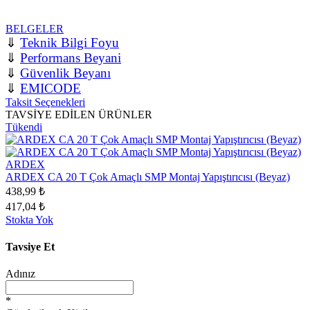
BELGELER
⇓
Teknik Bilgi Foyu
⇓
Performans Beyani
⇓
Güvenlik Beyanı
⇓
EMICODE
Taksit Seçenekleri
TAVSİYE EDİLEN ÜRÜNLER
Tükendi
ARDEX
ARDEX CA 20 T Çok Amaçlı SMP Montaj Yapıştırıcısı (Beyaz)
438,99 ₺
417,04 ₺
Stokta Yok
Tavsiye Et
Adınız
*