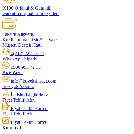
%100 Orijinal & Garantili
Garantili orijinal ürün çeşitleri
Taksitli Alışveriş
Kredi kartına taksit & havale
Müşteri Destek Hattı
0(212) 222 18 19
WhatsApp Sipariş
0530 958 72 15
Bize Yazın
info@boyeksinsaat.com
Size çok Yakınız
İletişim Bilgilerimiz
Fiyat Teklifi Alın
Fiyat Teklifi Formu
Fiyat Teklifi Alın
Fiyat Teklifi Formu
Kurumsal