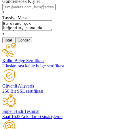
Gönderilecek Kişiler
*
Tavsiye Mesajı
*
İptal
Gönder
Kalite Belge Sertifikası
Uluslararası kalite belge sertifikası
Güvenli Alışveriş
256 Bit SSL sertifikası
Süper Hızlı Teslimat
Saat 16:00’a kadar ki siparişlerde