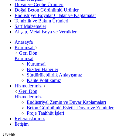
Duvar ve Cephe Ürünleri
Doğal Beton Görünümlü Ürünler
Endüstriyel Boyalar Cilalar ve Kaplamalar
Temizlik ve Bakım Ürünleri
Sarf Malzemeler
Ahşap, Metal Boya ve Vernikler
Anasayfa
Kurumsal
Geri Dön
Kurumsal
Kurumsal
Bizden Haberler
Sürdürülebilirlik Anlayışımız
Kalite Politikamız
Hizmetlerimiz
Geri Dön
Hizmetlerimiz
Endüstriyel Zemin ve Duvar Kaplamaları
Beton Görünümlü Estetik Duvar ve Zeminler
Proje Taahhüt İşleri
Referanslarımız
İletişim
Üyelik