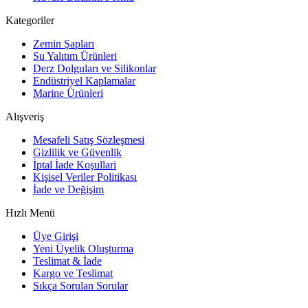
Kategoriler
Zemin Şapları
Su Yalıtım Ürünleri
Derz Dolguları ve Silikonlar
Endüstriyel Kaplamalar
Marine Ürünleri
Alışveriş
Mesafeli Satış Sözleşmesi
Gizlilik ve Güvenlik
İptal İade Koşullari
Kişisel Veriler Politikası
İade ve Değişim
Hızlı Menü
Üye Girişi
Yeni Üyelik Oluşturma
Teslimat & İade
Kargo ve Teslimat
Sıkça Sorulan Sorular